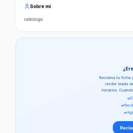
Sobre mí
radiologo
¿Er
Reclama tu ficha g
recibir leads 
horarios. Cuando 
E
Reci
Agr
Reclam