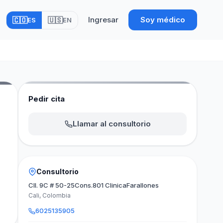
Ingresar
Soy médico
🇨🇴
🇺🇸
ES
EN
Pedir cita
Llamar al consultorio
Consultorio
Cll. 9C # 50-25Cons.801 ClinicaFarallones
Cali, Colombia
6025135905