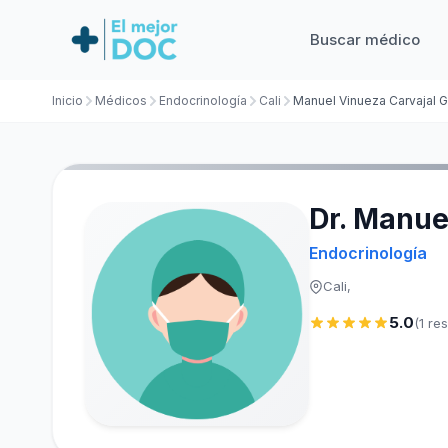
Buscar médico
Inicio
Médicos
Endocrinología
Cali
Manuel Vinueza Carvajal G
Dr. Manue
Endocrinología
Cali,
5.0
(1 re