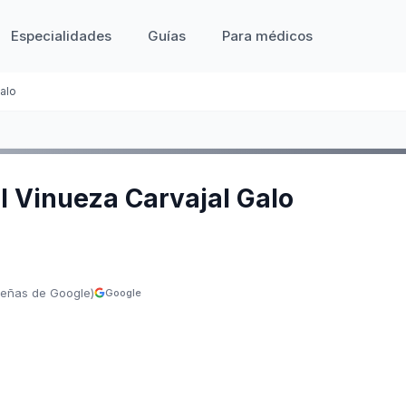
Especialidades
Guías
Para médicos
alo
l Vinueza Carvajal Galo
señas de Google)
Google