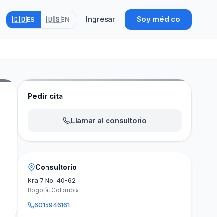
Ingresar
Soy médico
🇨🇴
🇺🇸
ES
EN
Pedir cita
Llamar al consultorio
Consultorio
Kra 7 No. 40-62
Bogotá, Colombia
6015946161