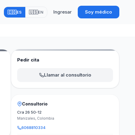
Ingresar
Soy médico
🇨🇴
🇺🇸
ES
EN
Pedir cita
Llamar al consultorio
Consultorio
Cra 26 50-12
Manizales, Colombia
6068810334