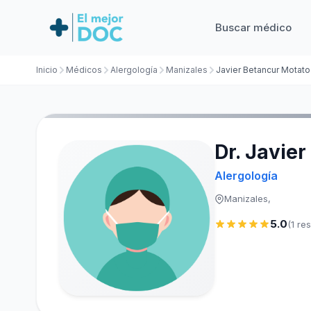
Buscar médico
Inicio
Médicos
Alergología
Manizales
Javier Betancur Motato
Dr. Javie
Alergología
Manizales,
5.0
(1 re