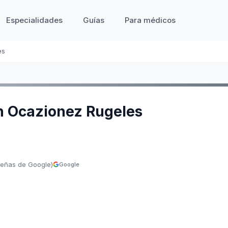
Especialidades
Guías
Para médicos
es
n Ocazionez Rugeles
señas de Google)
Google