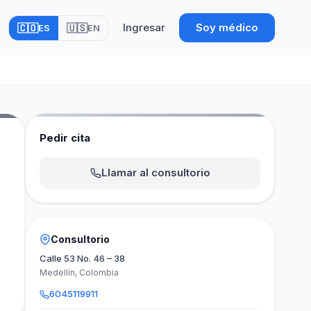
Ingresar
Soy médico
🇨🇴
🇺🇸
ES
EN
Pedir cita
Llamar al consultorio
Consultorio
Calle 53 No. 46 – 38
Medellín, Colombia
6045119911