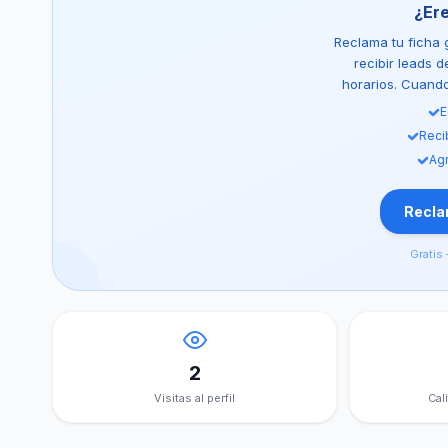
¿Er
Reclama tu ficha g
recibir leads 
horarios. Cuando 
E
Reci
Agr
Reclam
Gratis 
2
Visitas al perfil
Cal