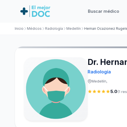
Buscar médico
Inicio
Médicos
Radiología
Medellín
Hernan Ocazionez Rugel
Dr. Herna
Radiología
Medellín,
5.0
(1 re