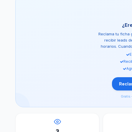
¿Er
Reclama tu ficha g
recibir leads 
horarios. Cuando 
E
Reci
Agr
Reclam
Gratis 
3