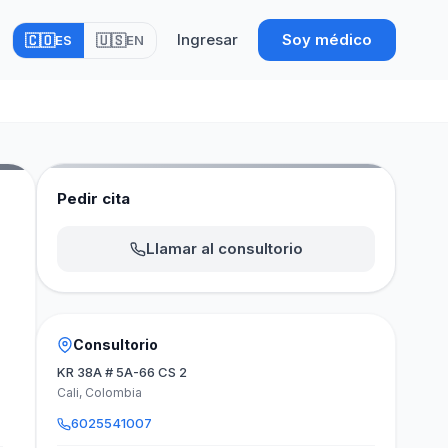
Ingresar
Soy médico
🇨🇴
🇺🇸
ES
EN
Pedir cita
Llamar al consultorio
Consultorio
KR 38A # 5A-66 CS 2
Cali, Colombia
6025541007