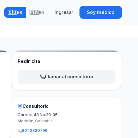
Ingresar
Soy médico
🇨🇴
🇺🇸
ES
EN
Pedir cita
Llamar al consultorio
Consultorio
Carrera 43 No.29-35
Medellín, Colombia
6042320799