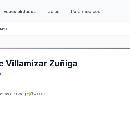
Especialidades
Guías
Para médicos
uñiga
ue Villamizar Zuñiga
a
señas de Google)
Google