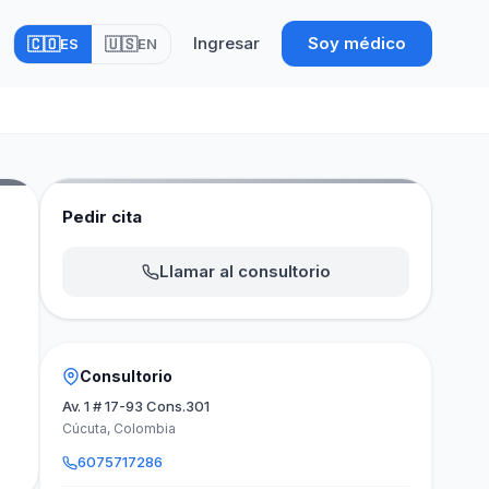
Ingresar
Soy médico
🇨🇴
🇺🇸
ES
EN
Pedir cita
Llamar al consultorio
Consultorio
Av. 1 # 17-93 Cons.301
Cúcuta, Colombia
6075717286