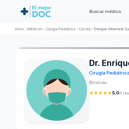
Buscar médico
Inicio
Médicos
Cirugía Pediátrica
Cúcuta
Enrique Villamizar Z
Dr. Enriq
Cirugía Pediátric
Cúcuta,
5.0
(1 re