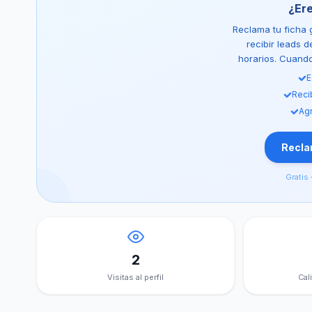
¿Er
Reclama tu ficha g
recibir leads 
horarios. Cuando 
E
Reci
Agr
Reclam
Gratis 
2
Visitas al perfil
Cal