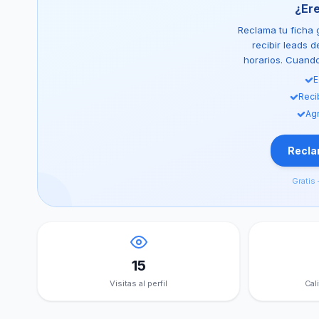
¿Er
Reclama tu ficha g
recibir leads 
horarios. Cuando 
E
Reci
Agr
Reclam
Gratis 
15
Visitas al perfil
Cal