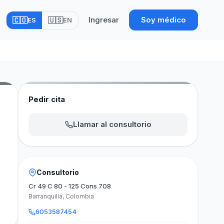
Ingresar
Soy médico
🇨🇴
🇺🇸
ES
EN
Pedir cita
Llamar al consultorio
Consultorio
Cr 49 C 80 - 125 Cons 708
Barranquilla, Colombia
6053587454