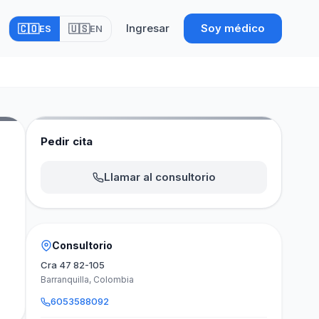
Ingresar
Soy médico
🇨🇴
🇺🇸
ES
EN
Pedir cita
Llamar al consultorio
Consultorio
Cra 47 82-105
Barranquilla, Colombia
6053588092