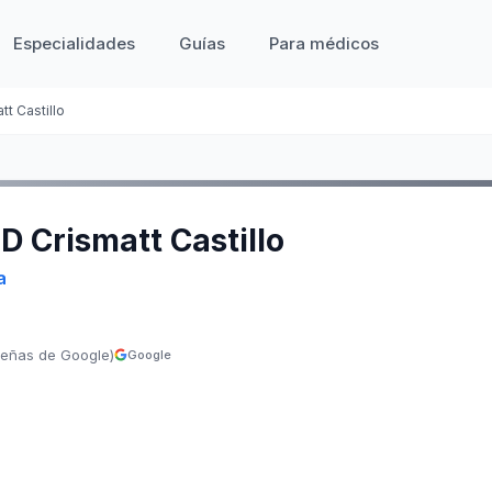
Especialidades
Guías
Para médicos
tt Castillo
 D Crismatt Castillo
a
señas de Google)
Google