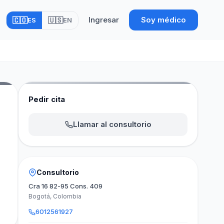
Ingresar
Soy médico
🇨🇴
🇺🇸
ES
EN
Pedir cita
Llamar al consultorio
Consultorio
Cra 16 82-95 Cons. 409
Bogotá, Colombia
6012561927