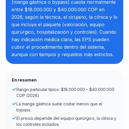
(manga gástrica o bypass) cuesta normalmente
entre $18.000.000 y $40.000.000 COP en
2026, según la técnica, el cirujano, la clínica y lo
que incluya el paquete (valoración, equipo
quirúrgico, hospitalización y controles). Cuando
hay indicación médica clara, las EPS pueden
cubrir el procedimiento dentro del sistema,
aunque con tiempos y requisitos más estrictos.
En resumen
Rango particular típico: $18.000.000 – $40.000.000
COP (2026).
La manga gástrica suele costar menos que el
bypass.
El precio depende del equipo quirúrgico, la clínica y
los controles incluidos.