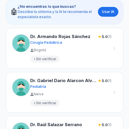
¿No encuentras lo que buscas?
🤖
Usar IA
Describe tu síntoma y la IA te recomienda el
especialista exacto.
Dr. Armando Rojas Sánchez
5.0
(1)
Cirugía Pediátrica
Bogotá
Sin verificar
Dr. Gabriel Dario Alarcon Alvarez
5.0
(1)
Pediatría
Neiva
Sin verificar
Dr. Raúl Salazar Serrano
5.0
(1)