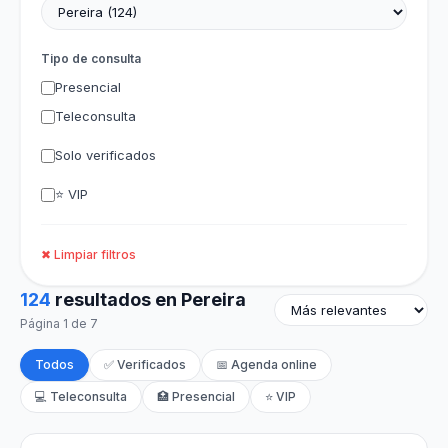
Tipo de consulta
Presencial
Teleconsulta
Solo verificados
⭐ VIP
✖ Limpiar filtros
124
resultados en Pereira
Página 1 de 7
Todos
✅ Verificados
📅 Agenda online
💻 Teleconsulta
🏥 Presencial
⭐ VIP